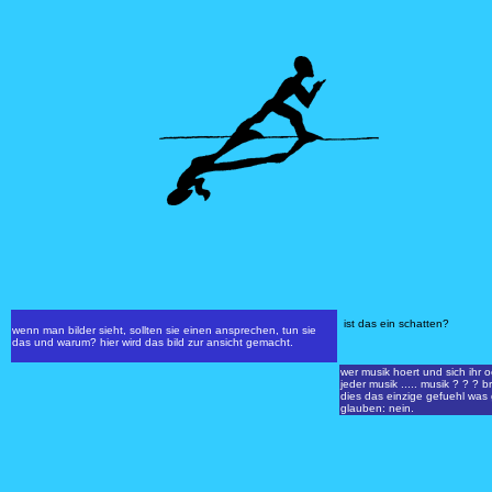
ist das ein schatten?
wenn man bilder sieht, sollten sie einen ansprechen, tun sie
das und warum? hier wird das bild zur ansicht gemacht.
wer musik hoert und sich ihr oe
jeder musik ..... musik ? ? ?
dies das einzige gefuehl was ges
glauben: nein.