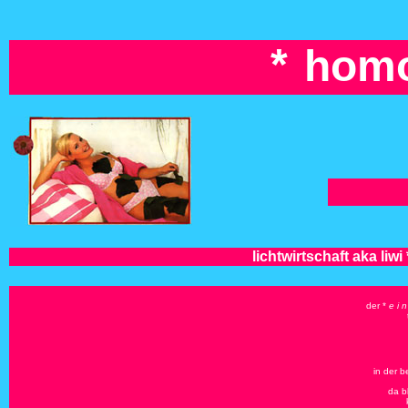
homo
*
lichtwirtschaft aka liwi
der *
e i n
in der b
da b