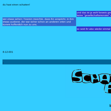
du hast einen schatten!
und das ist ja wohl beweis 
keine "gesellschaftsmonster" 
wer etwas sehen / hoeren moechte, dass ihn anspricht, in ihm
etwas ausloest, der war sicher schon an anderen orten und
kommt hoffentlich nun zu uns.
so seid ihr also wieder einmal
8-12-001
.
b