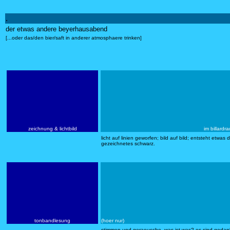
.
der etwas andere beyerhausabend
[...oder das/den bier/saft in anderer atmosphaere trinken]
zeichnung & lichtbild
im billardr
licht auf linien geworfen; bild auf bild; entsteht etw
gezeichnetes schwarz.
tonbandlesung
(hoer nur)
stimmen und geraeusche. was ist was? es sind gedank