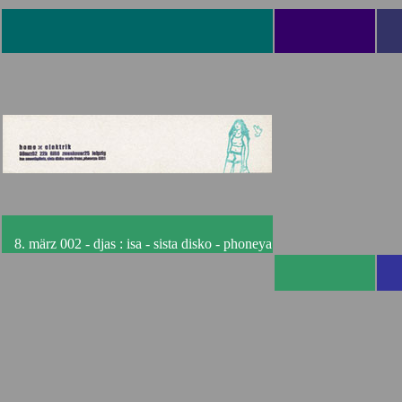
8. märz 002 - djas : isa - sista disko - phoneya