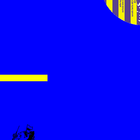
xxx
xxxxx