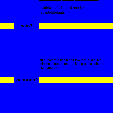
matthias nebel + diskorocker
[avantidilletanti]
was?
stile: narcotic berlin shit low ram audio live
minimal placebo tech
trekking clubclashcore
high ernergy
wasnoch?