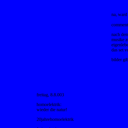
na, ward
comment
nach dem
musike z
eigenleb
das set 
bilder gi
freitag, 8.8.003
homoelektrik:
wieder die natur!
20jahrehomoelektrik