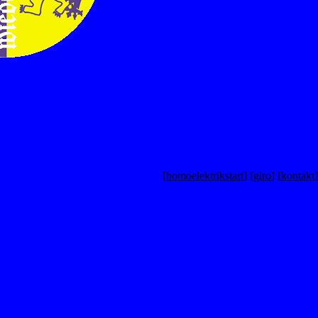
xxxx
[
homoelektrikstart
] [
giro
] [
kontakt
]