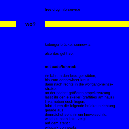
free drug info service
wo?
koburger brücke, connewitz
also das geht so:
mit audo/fohrrod:
ihr fahrt in den leipziger süden,
bis zum connewitzer kreuz.
dann nach rechts in die wolfgang-heinze-
straße.
an der nächst größeren ampelkreuzung
lasst ihr den eiskeller (graffities am haus)
links neben euch liegen,
fahrt durch die folgende brücke in richtung
gerade aus.
demnächst seht ihr ein hinweisschild,
welches nach links zeigt.
auf dem steht :
wildpark connewitz.