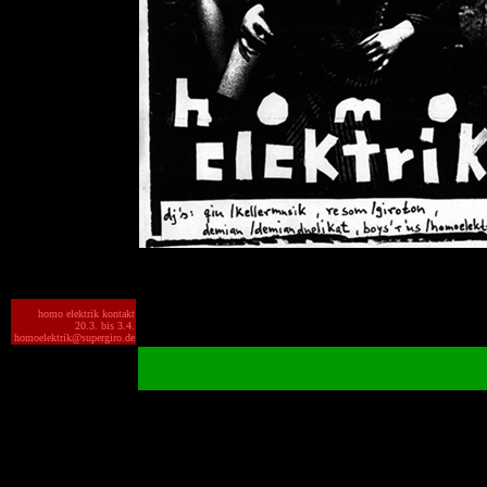
homo elektrik kontakt
20.3. bis 3.4.
homoelektrik@supergiro.de