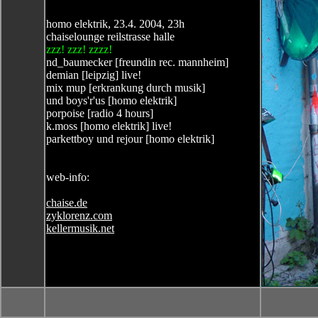
homo elektrik, 23.4. 2004, 23h
chaiselounge reilstrasse halle
zzz! zzz! zzzz!
nd_baumecker [freundin rec. mannheim]
demian [leipzig] live!
mix mup [erkrankung durch musik]
und boys'r'us [homo elektrik]
porpoise [radio 4 hours]
k.moss [homo elektrik] live!
parkettboy und rejour [homo elektrik]
web-info:
chaise.de
zyklorenz.com
kellermusik.net