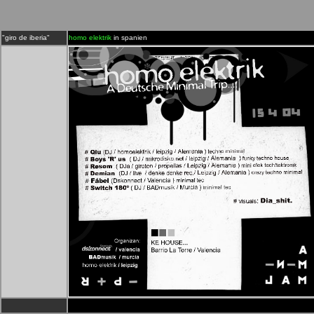
"giro de iberia"
homo elektrik
in spanien