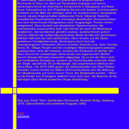
2. Disco-Musik, Disco-Sound. Im Unterschied zur anspruchsvollen
Rockmusik ist Disco vor allem auf Tanzbarkeit angelegt und betont
dementsprechend die rhythmische Komponente in Bassgitarre und Bass-
Drum. Anknüpfend an den Philadelphia-Sound und dessen Soul-Intonation
entstand um die Mitte der siebziger Jahre ein studiotechnisch manipulierter
Sound, dessen Eigenschaften baßbetonter Funk, blitzende Streicher,
vervielfachte Frauenstimmen mit unentwegt wiederholten Textausschnitten
und eine bestechende Klangpräsenz sind. Ausgeprägte Themen fehlen
weitgehend. Disco besteht aus akustischen Tapetenmustern, die
untereinander austauschbar sind; man könnte sie auch mit Werbespots
vergleichen. Die künstlerisch gänzlich reizlose, studiotechnisch jedoch
ebenso raffiniert wie aufwendig produzierte Musik mit Hall und Synthesizer-
Effekten läßt sich live nicht wiederholen, Disco ist eine auf die Spitze
getriebene Schallplattenmusik. Dementsprechend sind die
herangezogenen Interpreten (Donna Summer, Amanda Lear, John Travolta,
Boney M., Village People und die unzähligen Mädchengruppen) jederzeit
austauschbar; nicht der Interpret, sondern der Produzent ist wichtig. Der
Disco-Sound der endsiebziger Jahre wurde vom sogenannten Munich
Sound (Giorgio Moroder) wesentlich mitgeprägt. Da es bei der Disco nicht
auf musikalische Gestaltung, sondern auf Sound-Qualität ankommt, bildet
die Single, speziell die 30-cm-Maxisingle, das angemessene Medium der
Disco-Music. Um 1979-1980 gingen die Verkaufszahlen von Disco-Platten
erheblich zurück; bereits vor Midem 1979 konzentrierte sich die Hoffnung
der Musikindustrie auf einen neuen Trend. Der Musikmarkt schrieb: " Wenn
es die Käufer von Tonträgern vielleicht noch nicht sind - die Branche ist der
ständigen Disco-Musik inzwischen längst überdrüssig."
Zitat aus: Kneif, Tibor: Sachlexikon Rockmusik. Rowohlt Verlag, Hamburg,
1978. [Überarbeitete und erw
ei
terte Ausgabe 1980]
back
startseite