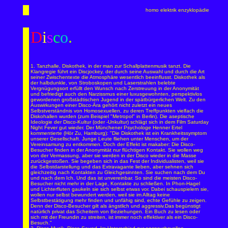
homo elektrik enzyklopädie
D
i
s
c
o
.
1. Tanzhalle, Diskothek, in der man zur Schallplattenmusik tanzt. Die
Klangregie führt ein Discjockey, der durch seine Auswahl und durch die Art
seiner Zwischentexte die Atmosphäre wesentlich beeinflusst. Diskothek als
der halbdunkle, von Stroboskopen und Laserstrahlen belebte
Vergnügungsort erfüllt den Wunsch nach Zerstreuung in der Anonymität
und befriedigt auch den Narzissmus einer luxusgewohnten, perspektivlos
gewordenen großstädtischen Jugend in der spätbürgerlichen Welt. Zu den
Auswirkungen einer Disco-Ära gehört nicht zuletzt ein neues
Selbstverständnis von Homosexuellen, zu deren Treffpunkten vielfach die
Diskohallen wurden (zum Beispiel "Metropol" in Berlin). Die aseptische
Ideologie der Disco-Kultur (oder -Unkultur) schlägt sich in dem Film Saturday
Night Fever gut wieder. Der Münchener Psychologe Henner Ertel
kommentierte (Hör Zu, Hamburg): "Die Diskothek ist ein Krankheitssymptom
unserer Gesellschaft. Junge Leute fliehen unter Menschen, um der
Vereinsamung zu entkommen. Doch der Effekt ist makaber: Die Disco-
Besucher finden in der Anonymität nur flüchtigen Kontakt. Sie wollen weg
von der Vermassung, aber sie werden in der Disco wieder in die Masse
zurückgestoßen. Sie begeben sich in das Fest der Individualisten, weil sie
die Selbstdarstellung und das Extravagante lieben, aber sehnen sich
gleichzeitig nach Kontakten zu Gleichgesinnten. Sie suchen nach dem Du
und nach dem Ich. Und das ist unvereinbar. So sind die meisten Disco-
Besucher nicht mehr in der Lage, Kontakte zu schließen. In Phon-Hagel
und Lichterfluten gaukeln sie sich selbst etwas vor. Dabei schauspielern sie,
wollen nur selbst bewundert werden, weil sie im Alltag keine
Selbstbestätigung mehr finden und unfähig sind, echte Gefühle zu zeigen.
Denn der Disco-Besucher gilt als ängstlich und aggressiv.Das begünstigt
natürlich privat das Scheitern von Beziehungen. Ein Buch zu lesen oder
sich mit der Freundin zu streiten, ist immer noch effektiver als ein Disco-
Besuch."