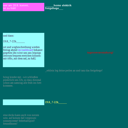
wer am 18.
8. kommt,
______homo elektrik
ist zu früh!
freigehege___
und dann:
19.8., 7-22h______
ort und wegbeschreibung werden
freitag abend
im trashboard
bekannt
tagesveranstaltung!
gegeben [du wirst uns aus leipzigs
zentrum bequem erreichen können:
mit öffis, mit dem rad, zu fuß].
_rehlein leg deine perlen an und tanz das freigehege!
bring kinder mit - wir schließen
pünktlich um 22h, so dass diesmal
schon am samstag alle früh ins bett
kommen.
19.8., 7-22h______
eine decke kann auch von nutzen
sein. auf keinen fall vergessen:
sonnencreme! federballspiel!
freundInnen!