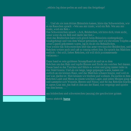
_rehlein leg deine perlen an und tanz das freigehege!
"… Und als sie zum dritten Brünnlein kamen, hörte das Schwesterlein, wie
es im Rauschen sprach: »Wer aus mir trinkt, wird ein Reh. Wer aus mir
trinkt, wird ein Reh.«
Das Schwesterchen sprach: »Ach, Brüderchen, ich bitte dich, trink nicht,
sonst wirst du ein Reh und läufst mir fort.«
Aber das Brüderchen hatte sich gleich beim Brünnlein niedergekniet,
hinabgebeugt und von dem Wasser getrunken, und wie die ersten Tropfen a
seine Lippen gekommen waren, lag es da als ein Rehkälbchen.
Nun weinte das Schwesterchen über das arme verwünschte Brüderchen, und
Rehchen weinte auch und saß so traurig neben ihm. Da sprach das Mädchen
endlich: »Sei still, liebes Rehchen, ich will dich ja nimmermehr
verlassen.«
Dann band es sein goldenes Strumpfband ab und tat es dem
Rehchen um den Hals und rupfte Binsen und flocht ein weiches Seil daraus.
Daran band es das Tierchen und führte es weiter und ging immer tiefer in
den Wald hinein. Und als sie lange, lange gegangen waren, kamen sie
endlich an ein kleines Haus, und das Mädchen schaute hinein, und weil es
leer war, dachte es: Hier können wir bleiben und wohnen. Da suchte es dem
Rehchen Laub und Moos zu einem weichen Lager, und jeden Morgen ging e
und sammelte sich Wurzeln, Beeren und Nüsse, und für das Rehchen bracht
es zartes Gras mit, das fraß es ihm aus der Hand, war vergnügt und spielte
vor ihm herum. …"
aus brüderchen und schwesterchen (auszug) der geschwister grimm
homo elektrik
home