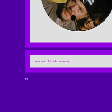
silva, uwe, club malte, resom, qiu
ok