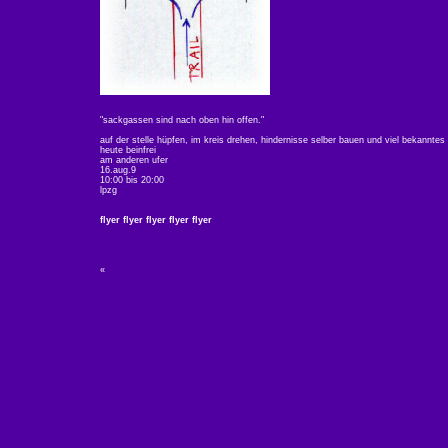
"sackgassen
sind nach oben hin offen."
auf der stelle hüpfen, im kreis drehen, hindernisse selber bauen und viel bekannte
heute beinfrei
am anderen ufer
16.aug.9
10:00 bis 20:00
lpzg
flyer flyer flyer flyer flyer
«