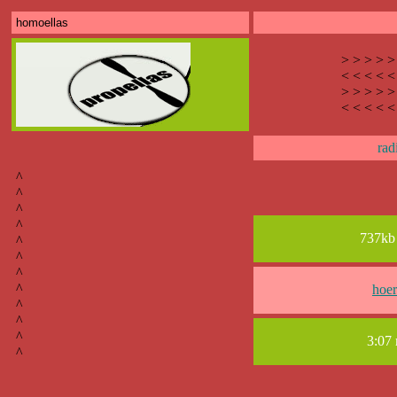
homoellas
> > > > >
< < < < <
> > > > >
< < < < <
rad
^
^
^
^
737kb
^
^
^
^
hoe
^
^
^
3:07
^