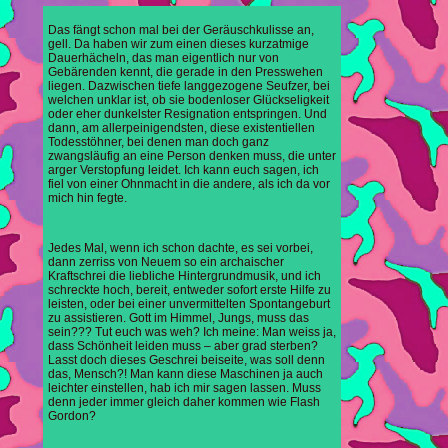
Das fängt schon mal bei der Geräuschkulisse an,
gell. Da haben wir zum einen dieses kurzatmige
Dauerhächeln, das man eigentlich nur von
Gebärenden kennt, die gerade in den Presswehen
liegen. Dazwischen tiefe langgezogene Seufzer, bei
welchen unklar ist, ob sie bodenloser Glückseligkeit
oder eher dunkelster Resignation entspringen. Und
dann, am allerpeinigendsten, diese existentiellen
Todesstöhner, bei denen man doch ganz
zwangsläufig an eine Person denken muss, die unter
arger Verstopfung leidet. Ich kann euch sagen, ich
fiel von einer Ohnmacht in die andere, als ich da vor
mich hin fegte.
Jedes Mal, wenn ich schon dachte, es sei vorbei,
dann zerriss von Neuem so ein archaischer
Kraftschrei die liebliche Hintergrundmusik, und ich
schreckte hoch, bereit, entweder sofort erste Hilfe zu
leisten, oder bei einer unvermittelten Spontangeburt
zu assistieren. Gott im Himmel, Jungs, muss das
sein??? Tut euch was weh? Ich meine: Man weiss ja,
dass Schönheit leiden muss – aber grad sterben?
Lasst doch dieses Geschrei beiseite, was soll denn
das, Mensch?! Man kann diese Maschinen ja auch
leichter einstellen, hab ich mir sagen lassen. Muss
denn jeder immer gleich daher kommen wie Flash
Gordon?