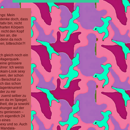
ungs: Mein
h denke doch, dass
ativ bin, nicht
nharten Körpern
h nicht den Kopf
len an, die
h denn da noch
en, bitteschön?!
ch gleich noch ein
 Magerquark-
g eine grössere
ührer: Ich weiss
okain-Look sexy
 wen, der schon
n Beischlaf zu
ich das schon
 Magenknurren!
eder zu mir
h zuerst selber zu
den da im Spiegel,
eit, die ja sowohl
mhunger auf der
 zu geniessen –
ich eigentlich 24
n eines
exy und so. Auch
 Mandala-