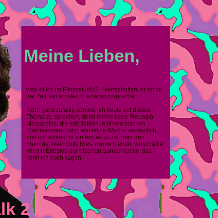
Meine Lieben,
was ist los im Fitnesstudio? - Herrschaften, es ist an
der Zeit, ein ernstes Thema anzusprechen.
Nicht ganz zufällig komme ich heute auf dieses
Thema zu sprechen, denn meine liebe Freundin
Margarethe, die seit Jahren in einem solchen
Etablissement putzt, war letzte Woche unpässlich,
und ich sprang für sie ein, wozu hat man den
Freunde, mein Gott. Dies, meine Lieben, verschaffte
mir ein Erlebnis der bizarren Sonderklasse, das
kann ich euch sagen.
lk 2