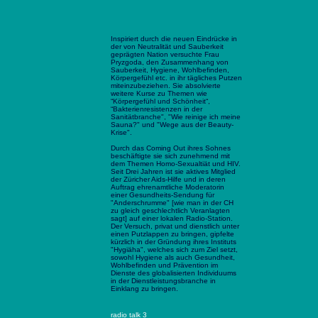
Inspiriert durch die neuen Eindrücke in
der von Neutralität und Sauberkeit
geprägten Nation versuchte Frau
Pryzgoda, den Zusammenhang von
Sauberkeit, Hygiene, Wohlbefinden,
Körpergefühl etc. in ihr tägliches Putzen
miteinzubeziehen. Sie absolvierte
weitere Kurse zu Themen wie
“Körpergefühl und Schönheit“,
“Bakterienresistenzen in der
Sanitätbranche", "Wie reinige ich meine
Sauna?" und "Wege aus der Beauty-
Krise".
Durch das Coming Out ihres Sohnes
beschäftigte sie sich zunehmend mit
dem Themen Homo-Sexualtiät und HIV.
Seit Drei Jahren ist sie aktives Mitglied
der Züricher Aids-Hilfe und in deren
Auftrag ehrenamtliche Moderatorin
einer Gesundheits-Sendung für
"Anderschrumme" [wie man in der CH
zu gleich geschlechtlich Veranlagten
sagt] auf einer lokalen Radio-Station.
Der Versuch, privat und dienstlich unter
einen Putzlappen zu bringen, gipfelte
kürzlich in der Gründung ihres Instituts
"Hygiäha", welches sich zum Ziel setzt,
sowohl Hygiene als auch Gesundheit,
Wohlbefinden und Prävention im
Dienste des globalisierten Individuums
in der Dienstleistungsbranche in
Einklang zu bringen.
radio talk 3