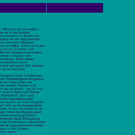
 Wieser) in der ehemaligen
t sie in das familiäre
t Generationen im Besitze der
stitut von der Urgrossmutter
ahren übernahm Hildegard
eses nun selbst. Schon vor in den
rsen neuen Techniken und
lem ein ökologisch bewusstes
ollkommen entgegen den
 am Herzen. Durch diesen
 entwickelten neuen
ld eine sehr guten Ruf, welchen
n gerne weitergab.
Pryzgoda einige Fortbildungen
nden Arbeitslosigkeit wenigstens
 Mit den Segnungen der
ganz andere Themen in ihr
h wie persönlich - war für Frau
of. Koch in Mainz zum Thema
n Reinlichkeit". Aber auch
nster Spezialisierungen
lehre wurden von Frau Pryzgoda
auch nicht zur Buchpräsentation
ller, für den sie Vorbild für die
ersten Drittel des Romans durch
telmeerumreisung!] tödlich
 bestreitet diese Behauptung
l die Ähnlichkeiten offensichtlich
 soll sie sogar gestanden haben,
ation in die Schweiz
 Sinn macht."