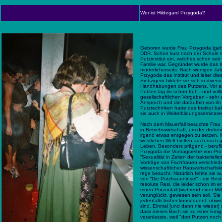
Wer ist Hildega
rd
Przygoda
?
Geboren wurde Frau Przygoda (geb.
DDR. Schon kurz nach der Schule tra
Putzinstitut ein, welches schon sei
Familie war. Gegründet wurde das In
mütterlicherseits. Nach wenigen J
Przygoda das Institut und leitet di
Siebzigern bildete sie sich in dive
Handhabungen des Putzens. Vor al
Putzen lag ihr schon früh - und v
gesellschaftlichen Vorgaben - sehr
Anspruch und die daraufhin von ihr
Putztechniken hatte das Institut ba
sie auch in Weiterbildungsseminare
Nach dem Mauerfall besuchte Frau 
in Betriebswirtschaft, um der drohe
irgend etwas entgegen zu setzen.
westlichen Welt hielten auch noch 
Leben. Besonders prägend - beruflic
Przygoda die Vortragsreihe von Pr
“Sexualität in Zeiten der bakterielle
Vorträge von Fachfrauen verschiede
wissenschaftlicher Hauswirtschafts
rege besucht. Natürlich fehlte sie 
von “Die Putzfraueninsel" - ein Bestse
resolute Resi, die leider schon im 
einen Putzunfall [während einer Mit
verunglückt, gewesen sein soll. Sie
jedenfalls bisher konsequent, obwoh
sind. Einmal [und dann nie wieder]
dass dieses Buch sie zu einer Emigr
veranlasste, weil "dort Putzen noch