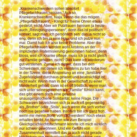
„Krankenschwestern sollen absofort
Pflegefachfrauen heissen.“ Ach so,
Krankenschwestern. Naja. Wenn die das mögen.
„Pflegefachfrauen“. - Klingt für meine Ohren etwas
gestelzt, nicht. Aber wir Putzfrauen heissen ja heute
auch „Reinigungspersonen“, denn das ist politisch
korrekt, sagt man. Ich persönlich seh’ das ja nicht so
eng, denn ich bin ja eine Frau, und ich putze nun
mal. Damit hab ich also keine Probleme. Aber die
Pflegefachfrauen werden wohl Anstoss an der
implizierten Fraternisierung genommen haben, denn
bloss, weil ich Kranke pflege, muss ich ja nicht gleich
zur Familie gehören, nicht? Das kann ich wiederum
gut verstehen. Zumal ich denke, dass bei den
Schwestern, mit denen ich meistens zu tun habe hier
in der Szene, diese Anspielung an eine „familiäre“
Zugehörigkeit durchaus gewollt und beabsichtigt ist,
nicht wahr. Wenn man in der Gesellschaft zu einer
Minderheit gehört, dann ist es oft tröstlich, wenn man
sich unter seinesgleichen als „Familie“ fühlen kann,
das gibt einem doch eine gewisse
unausgesprochene Solidarität, keine Frage. Die
Schwarzen bezeichnen sich ja auch oft gegenseitig
als „Brother“ oder „Sista“, auch wenn die sich vorher
noch nie gesehen haben. Insofern bin ich ganz froh,
wenn mir meine Sorte von „Schwestern“ noch etwas
erhalten bleibt. An Namen wie zum Beispiel
Gleichgeschlechtsfachmann könnte ich mich wirklich
nur schwer gewöhnen. Und ein Gefühl von
Zusammenhalt vermittelt das ja auch nicht gerade.