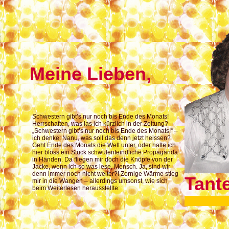
Meine Lieben,
Schwestern gibt’s nur noch bis Ende des Monats!
Herrschaften, was las ich kürzlich in der Zeitung?
„Schwestern gibt’s nur noch bis Ende des Monats!“ –
ich denke: Nanu, was soll das denn jetzt heissen?
Geht Ende des Monats die Welt unter, oder halte ich
hier bloss ein Stück schwulenfeindliche Propaganda
in Händen. Da fliegen mir doch die Knöpfe von der
Jacke, wenn ich so was lese, Mensch. Ja, sind wir
denn immer noch nicht weiter?! Zornige Wärme stieg
Tant
mir in die Wangen – allerdings umsonst, wie sich
beim Weiterlesen herausstellte: