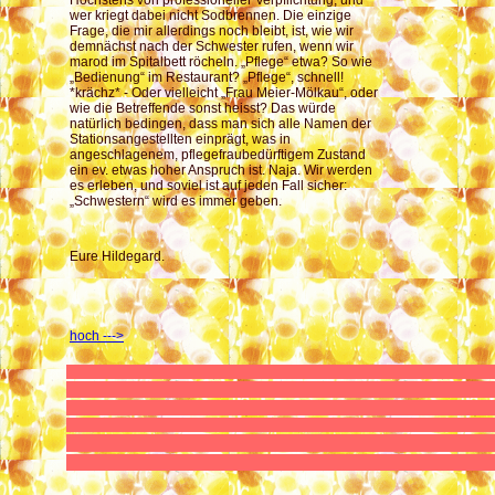
Höchstens von professioneller Verpflichtung, und
wer kriegt dabei nicht Sodbrennen. Die einzige
Frage, die mir allerdings noch bleibt, ist, wie wir
demnächst nach der Schwester rufen, wenn wir
marod im Spitalbett röcheln. „Pflege“ etwa? So wie
„Bedienung“ im Restaurant? „Pflege“, schnell!
*krächz* - Oder vielleicht „Frau Meier-Mölkau“, oder
wie die Betreffende sonst heisst? Das würde
natürlich bedingen, dass man sich alle Namen der
Stationsangestellten einprägt, was in
angeschlagenem, pflegefraubedürftigem Zustand
ein ev. etwas hoher Anspruch ist. Naja. Wir werden
es erleben, und soviel ist auf jeden Fall sicher:
„Schwestern“ wird es immer geben.
Eure Hildegard.
hoch --->