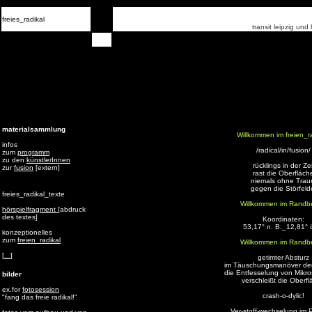
freies_radikal
transit leipzig un
materialsammlung
Willkommen im freien_ra
infos
/radical/in/fusion/
zum
programm
zu den
künstlerInnen
rücklings in der Zei
zur
fusion
[extern]
rast die Oberfläch
niemals ohne Tra
gegen die Störfeld
freies_radikal_texte
Willkommen im Randbe
hörspielfragment
[abdruck
des textes]
Koordinaten:
53,17° n. B._12,81° ö
konzeptionelles
zum
freien_radikal
Willkommen im Randbe
[
]
getimter Absturz
text in russisch
im Täuschungsmanöver de
die Entfesselung von Mikro
bilder
verschleißt die Oberf
ex.for
fotosession
crash-o-dylic!
"fang das freie radikal!"
Ver-stoff-wechselung im 