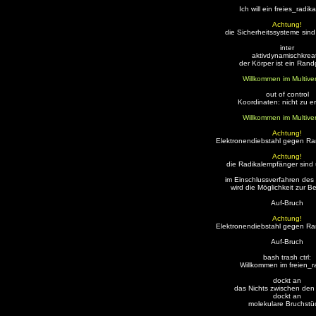
Ich will ein freies_radika
Achtung!
die Sicherheitssysteme sind
inter
aktivdynamischkreat
der Körper ist ein Rand
Willkommen im Multive
out of control
Koordinaten: nicht zu er
Willkommen im Multive
Achtung!
Elektronendiebstahl gegen Ra
Achtung!
die Radikalempfänger sind 
im Einschlussverfahren des
wird die Möglichkeit zur 
Auf-Bruch
Achtung!
Elektronendiebstahl gegen Ra
Auf-Bruch
bash trash ctrl:
Willkommen im freien_ra
dockt an
das Nichts zwischen den
dockt an
molekulare Bruchstü