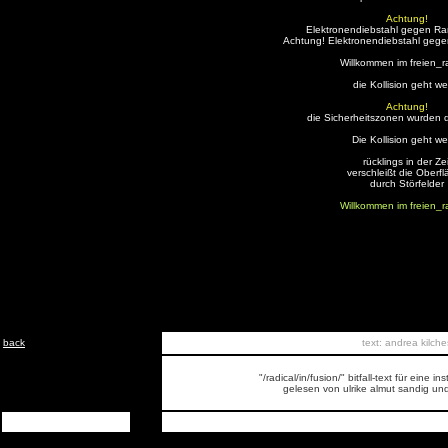
Achtung!
Elektronendiebstahl gegen Ra
Achtung! Elektronendiebstahl gege
Willkommen im freien_ra
die Kollision geht we
Achtung!
die Sicherheitszonen wurden 
Die Kollision geht we
rücklings in der Zei
verschleißt die Oberf
durch Störfelder
Willkommen im freien_ra
back
text: andrea kilche
"/radical/in/fusion/" bitfall-text für eine i
gelesen von ulrike almut sandig und 