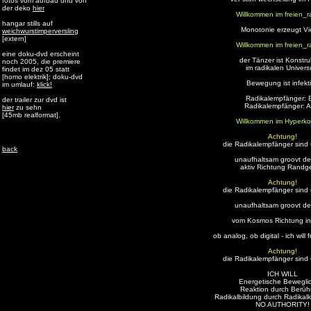
fotos vom aufbau und von
der deko
hier
Willkommen im freien_ra
hangar stills auf
Monotonie erzeugt Vie
weichwurstimperversling
[extern]
Willkommen im freien_ra
eine doku-dvd erscheint
der Tänzer ist Konstru
noch 2005, die premiere
im radikalen Univer
findet im dez 05 statt
[homo elektrik]; doku-dvd
Bewegung ist infekt
im umlauf:
klick!
Radikalempfänger: 
der trailer zur dvd ist
Radikalempfänger: 
hier
zu sehn
[45mb realformat].
Willkommen im Hyperko
Achtung!
die Radikalempfänger sind 
back
unaufhaltsam groovt de
aktiv Richtung Randg
Achtung!
die Radikalempfänger sind 
unaufhaltsam groovt de
vom Kosmos Richtung int
ob analog, ob digital - ich will 
Achtung!
die Radikalempfänger sind 
ICH WILL
Energetische Beweglic
Reaktion durch Berüh
Radikalbildung durch Radikalk
NO AUTHORITY!