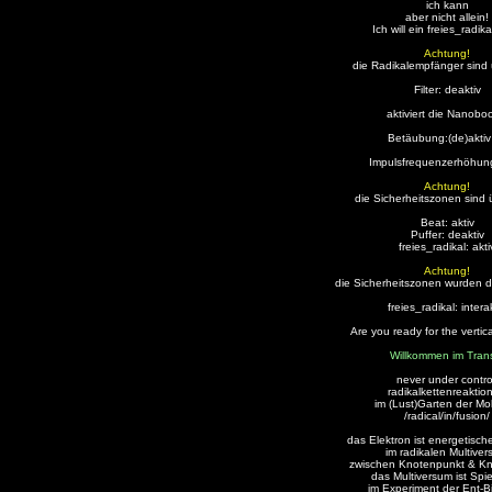
ich kann
aber nicht allein!
Ich will ein freies_radika
Achtung!
die Radikalempfänger sind 
Filter: deaktiv
aktiviert die Nanobo
Betäubung:(de)aktiv :
Impulsfrequenzerhöhung
Achtung!
die Sicherheitszonen sind 
Beat: aktiv
Puffer: deaktiv
freies_radikal: akti
Achtung!
die Sicherheitszonen wurden 
freies_radikal: intera
Are you ready for the vertica
Willkommen im Trans
never under contro
radikalkettenreaktio
im (Lust)Garten der Mo
/radical/in/fusion/
das Elektron ist energetische
im radikalen Multive
zwischen Knotenpunkt & K
das Multiversum ist Spi
im Experiment der Ent-